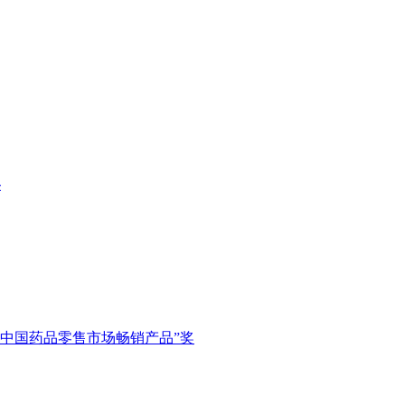
秘
年度中国药品零售市场畅销产品”奖