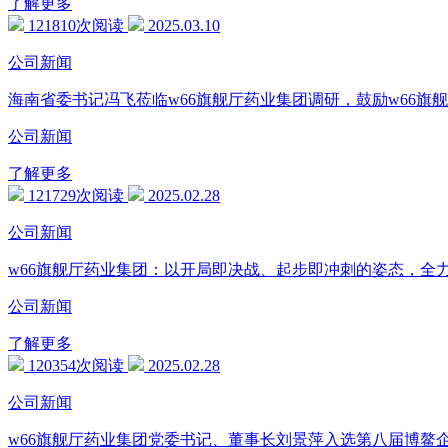
了解更多
121810次阅读
2025.03.10
公司新闻
海南省委书记冯飞莅临w66旗舰厅药业集团调研，鼓励w66旗
公司新闻
了解更多
121729次阅读
2025.02.28
公司新闻
w66旗舰厅药业集团：以开局即决战、起步即冲刺的姿态，全力
公司新闻
了解更多
120354次阅读
2025.02.28
公司新闻
w66旗舰厅药业集团党委书记、董事长刘景萍入选第八届博鳌企业