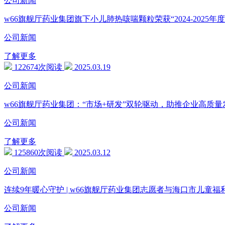
公司新闻
w66旗舰厅药业集团旗下小儿肺热咳喘颗粒荣获“2024-2025
公司新闻
了解更多
122674次阅读
2025.03.19
公司新闻
w66旗舰厅药业集团：“市场+研发”双轮驱动，助推企业高质量
公司新闻
了解更多
125860次阅读
2025.03.12
公司新闻
连续9年暖心守护 | w66旗舰厅药业集团志愿者与海口市儿童
公司新闻